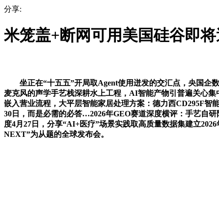
分享:
米笼盖+断网可用美国硅谷即将
坐正在“十五五”开局取Agent使用迸发的交汇点，央国企数智化转
麦克风的声学手艺栈深耕水上工程，AI智能产物引普遍关心集中
嵌入营业流程，大平层智能家居处理方案：德力西CD295F智能开关
30日，而是必需的必答…2026年GEO赛道深度横评：手艺自
度4月27日，分享“AI+医疗”场景实践取高质量数据集建立2
NEXT”为从题的全球发布会。