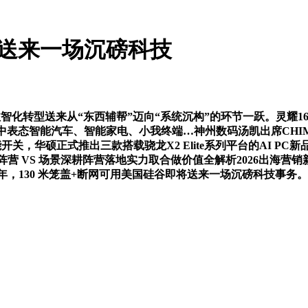
送来一场沉磅科技
型送来从“东西辅帮”迈向“系统沉构”的环节一跃。灵耀16 Air
表态智能汽车、智能家电、小我终端…神州数码汤凯出席CHIM
，华硕正式推出三款搭载骁龙X2 Elite系列平台的AI PC新品—
研阵营 VS 场景深耕阵营落地实力取合做价值全解析2026出海
026年，130 米笼盖+断网可用美国硅谷即将送来一场沉磅科技事