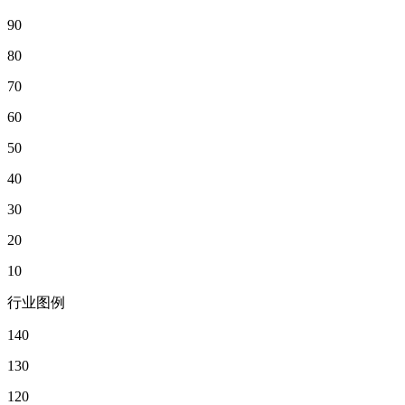
90
80
70
60
50
40
30
20
10
行业图例
140
130
120