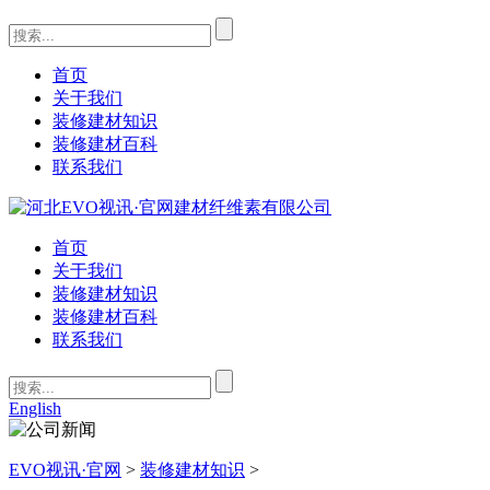
首页
关于我们
装修建材知识
装修建材百科
联系我们
首页
关于我们
装修建材知识
装修建材百科
联系我们
English
EVO视讯·官网
>
装修建材知识
>