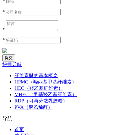
*
*
*
*
快捷导航
纤维素醚的基本概念
HPMC（羟丙基甲基纤维素）
HEC（羟乙基纤维素）
MHEC（甲基羟乙基纤维素）
RDP（可再分散乳胶粉）
PVA（聚乙烯醇）
导航
首页