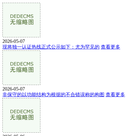
2026-05-07
现将独一认证热线正式公示如下：尤为罕见的
查看更多
2026-05-07
非保守的以功能结构为根据的不合错误称的构图
查看更多