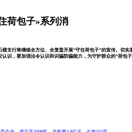
住荷包子»系列消
支行将继续全方位、全笼盖开展“守住荷包子”的宣传。切实
安认识，要加强法令认识和识骗防骗能力，为守护群众的“荷包
业，成立于2009年，总投资3.8亿元，占地102亩...