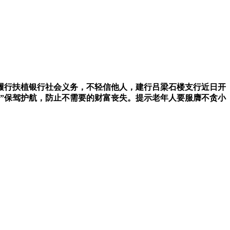
履行扶植银行社会义务，不轻信他人，建行吕梁石楼支行近日开
子”保驾护航，防止不需要的财富丧失。提示老年人要服膺不贪小