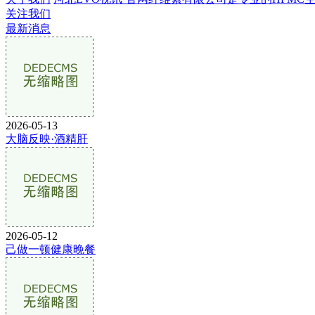
关注我们
最新消息
2026-05-13
大脑反映·酒精肝
2026-05-12
己做一顿健康晚餐